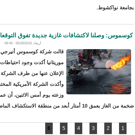
بجامعة نواكشوط.
كوسموس: وصلنا لاكتشافات غازية جديدة تفوق التوقع
أربعاء, 05/20/2015 - 09:45
قالت شركة كوسموس أنيرجي الأ
موريتانيا أكدت وجود احتياطات
الإعلان عنها من طرف الشركة ف
وأكدت الشركة الأمريكية المختص
وزعته يوم أمس الاثنين، أن ع
ضخمة من الغاز بعمق 10 أمتار أبعد من منطقة الاستكشاف الماضي.
الصفحات
5
4
3
2
1
6