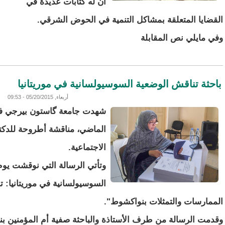
أن له كتابات عديدة في
القضايا المتعلقة بمشاكل التنمية في الحوض الشرقي.
وفي مايلي نص المقابلة
باحثة تناقش الوضعية السوسيولسانية في موريتانيا
أربعاء, 05/20/2015 - 09:53
شهدت جامعة گاستون بيرجي في م
الماضي، مناقشة أطروحة للدكت
الاجتماعية.
وتأتي الرسالة التي نوقشت يو
السوسيولسانية في موريتانيا: ت
الممارسات والتمثلات بنواكشوط".
وقدمت الرسالة من طرف الأستاذة والباحثة صفية أم المؤمنين بنت