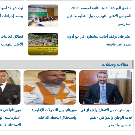
انطلاق الورشة الفنية الثانية لموسم 2026
نواكشوط: أسواق 
02:23
للمجلس الأعلى للتهذيب حول التعليم ما قبل
وسط إجراءات أم
المدرسي
01:31
الشرطة: توقف أجانب ينشطون في بيع أدوية
انطلاق فعاليات
بطرق غير قانونية
الأعلى للتهذيب لسنة 2026 ف
01:51
01:50
مقالات وتحليلات
01:25
01:27
سبع سنوات من الانفتاح والإنجاز في
موريتانيا بين التحولات الإقليمية
موريتانيا في ع
01:29
خدمة الوطن والمواطن / بقلم
واستحقاق اللحظة الداخلية
"دبلوماسية ال
الحسين ولد مدو
الاستثناء الاست
07:52