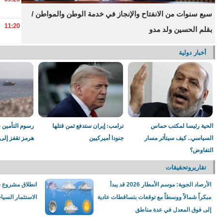
9048 مترشحا يتنافسون على مقاعد ثانويات الامتياز
سبع سنوات من الانفتاح والإنجاز في خدمة الوطن والمواطن /
11:20
بقلم الحسين ولد مدو
أخبار دولية
11:17
09:48
09:05
الحية رئيسا لمكتب حماس
ترامب: إيران ستدفع ثمن قتلها
رسوم التأمين 
السياسي.. كيف سيتأثر مسار
جنودا أميركيين
هرمز تقفز إلى
09:21
التفاوض؟
تقاريروتحقيقات
الأرصاد الجوية: موسم الأمطار 2026 قد يبدأ
انطلاق مشروع س
03:26
مبكراً شمالاً ووسطاً مع توقعات بتساقطات عادية
الاستثمار السيا
إلى فوق المعدل في عدة مناطق
02:45