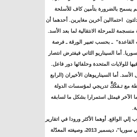
لم يسمح بالضرورة بتأمين كاف للأسلحة
دلتون احتماالين آخرين مغايرين. أحدهما أن
منسجمة للمرحلة الانتقالية لما بعد الأسد.
 القاعدة" ـ بحسب تعبير الورقة ـ فرصة
يا. أما السيناريو الثاني فيفترض انتصار
ا للولايات المتحدة وحلفائها دور فاعل.
الأسد. أما السيناريوهان الأخيران (الرابع
ة مع تـفكّكٍّ تدريجي لمؤسسات الدولة
ما الآخر فيمثل استمرارا بشكل ما لسابقه
ة.
إلي الواقع. أوهما الأكثر ورودا في اتقارير
والأوراق منذ ثلاث سنوات (مثلا تقرير مؤسسة رأند "آفاق بديلة في سوريا"، ديسمبر 2013، وصيغته المعدّلة