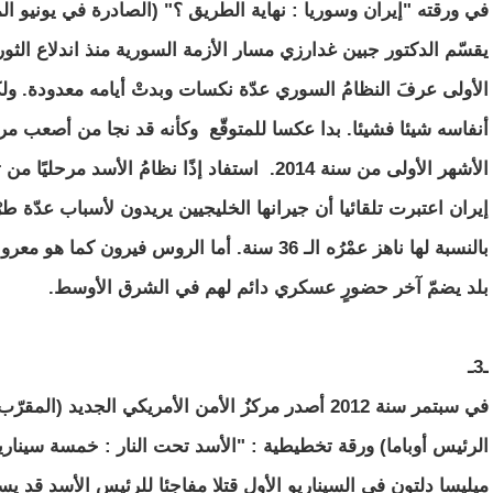
في ورقته "إيران وسوريا : نهاية الطريق ؟" (الصادرة في يونيو
أنفاسه شيئا فشيئا. بدا عكسا للمتوقّع وكأنه قد نجا من أصعب مر
الأشهر الأولى من سنة 2014. استفاد إذًا نظامُ ال
إيران اعتبرت تلقائيا أن جيرانها الخليجيين يريدون لأسباب عدّة طر
بالنسبة لها ناهز عمْرُه الـ 36 سنة. أما الروس ف
بلد يضمّ آخر حضورٍ عسكري دائم لهم في الشرق الأوسط.
ـ3ـ
في سبتمر سنة 2012 أصدر مركزُ الأمن الأمريكي الجديد 
الرئيس أوباما) ورقة تخطيطية : "الأسد تحت النار : خمسة سيناري
ميليسا دلتون في السيناريو الأول قتلا مفاجئا للرئيس الأسد قد 