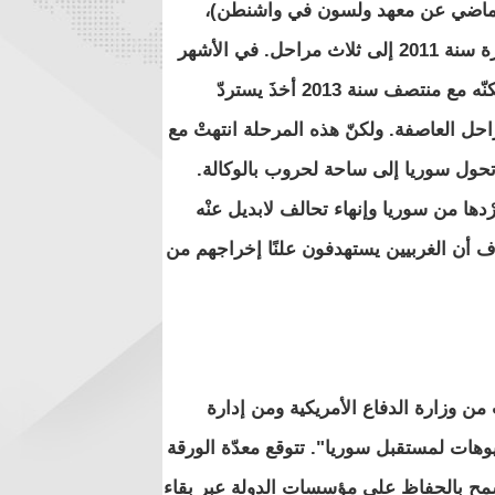
 الماضي عن معهد ولسون في واشنطن)،
يقسّم الدكتور جبين غدارزي مسار الأزمة السورية منذ اندلاع الثورة سنة 2011 إلى ثلاث مراحل. في الأشهر
الأولى عرفَ النظامُ السوري عدّة نكسات وبدتْ أيامه معدودة. ولكنّه مع منتصف سنة 2013 أخذَ يستردّ
احل العاصفة. ولكنّ هذه المرحلة انتهتْ مع
أسد مرحليًا من تحول سوريا إلى ساحة لحروب بالوكالة.
ْدها من سوريا وإنهاء تحالف لابديل عنْه
يرون كما هو معروف أن الغربيين يستهدفون علنًا إخراجهم من
(المقرّب من وزارة الدفاع الأمريكية ومن إدارة
وهات لمستقبل سوريا". تتوقع معدّة الورقة
يسمح بالحفاظ على مؤسسات الدولة عبر بقاء