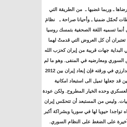
اها ـ وربما غضبها ـ من الطريقة التي
وري منذ اندلاع الثورة سنة 2011. وهي سلطات تُحمّل ضمنيا ـ وأحيانا صراحة ـ نظامَ
 أنما تسميه اللغة الصحفية بتمسك روسيا
ا تعتبران أن كل العروض التي قدمتْ لهما
ي البداية جهات قريبة من إيران كحزب الله
 السوري ومعارضيه في المنفى. وهو ما لم
يقبل به أي من الطرفين لأسباب معروفة. وكما يُذكِّر بذلك جبين غدارزي في ورقته فإن إبعاد إيران بين 2012
ن قد جعلها تميل الى استبعاد امكانية
العسكري وحده الخيار المطروح. ولكن عودة
عطيات. وليس من المستبعد أن تتحمّس إيران
ه تواجدا حيويا لها في سوريا وبشراكة أكبر
الأخيرة على الضغط على النظام السوري.