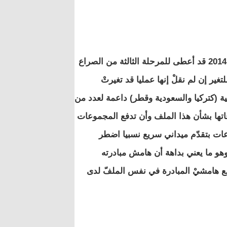
غير أن ظهور مجموعات مسلحة "جديدة" كتـنظيم الدولة أواسط 2014 قد أعطى للمرحلة الثالثة من الصراع
ير إن لم نقلْ إنها عمليا قد تغيرتْ
ة (كتركيا والسعودية وقطر) داعمة لعدد من
اتها بشأن هذا الملف وأن تدفع المجموعات
ات بتقدّم ميداني سريع نسبيا اضطر
وهو ما يعني بداهة أن هامش مبادرته
ع هامشيْ المبادرة في نفس الملفّ لدى