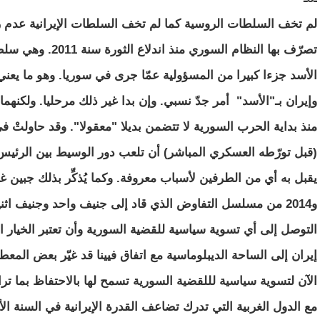
لم تخف السلطات الروسية كما لم تخف السلطات الإيرانية عدم رض
تصرّف بها النظام الس
الأسد جزءا كبيرا من المسؤولية عمّا جرى في سوريا. وهو ما يعني
وإيران بـ"الأسد" أمر جدّ نسبي. وإن بدا غير ذلك مرحليا. ولكنهم
منذ بداية الحرب السورية لا تتضمن بديلا "معقولا". وقد حاولتْ ف
(قبل تورّطه العسكري المباشر) أن تلعب دور الوسيط بين الرئيس
و2014 من مسلسل التفاوض الذي قاد إلى جنيف واحد وجنيف اثني
التوصل إلى أي تسوية سياسية للقضية السورية وأن تعتبر الخيار 
إيران إلى الساحة الديبلوماسية مع اتفاق فيينا قد غيّر بعض الم
الآن لتسوية سياسية لللقضية السورية تسمح لها بالاحتفاظ بما ترا
مع الدول الغربية التي تدرك تضاعف القدرة الإيرانية في السنة 