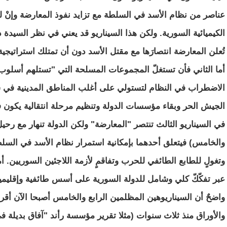
عناصر من نظام الأسد في السلطة مع تزايد نفوذ المعارضة وإنْ 
الكيميائية السورية. ولكن هذا السيناريو قد يعني في نظر السيدة 
تُعلن المعارضة انتصارَها مع مقتل الأسد دون أن تمتلك استراتيجية 
أما الثاني فأن تستغلّ المجموعات المسلحة التي "تستلهم أسلوب
الاضطراب في النظام لتستولي على أغلب المناطق المدينية في سور
الجيش الحر وبقاء مؤسسات الدولة وتنظيم مرحلة انتقالية يكون فيه
في السيناريو الثالث تنتصر "المعارضة" ولكن الدولة تنهار مع رحيل 
والخامس) فيتعلق أحدهما بإمكانية استمرار نظام الأسد في السلط
وتغولٍ للطابع الطائفي للحرب وتفاقمٍ لأزمة اللاجئين السوريين. أ
عبر تفكّكّ كلي وشامل للدولة السورية على أسس طائفية وإقليمي
واضحٌ أن السيناريوهين المظلمين الرابع والخامس أصبحا الآن أقرب 