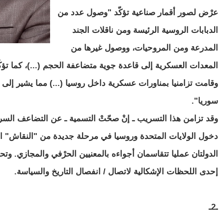
عرْض لصور أقمار صناعية تؤكّد "وصول عدد من
الدبابات الروسية الرئيسة ومن ناقلات الجند
المدرعة ومن المروحيات، ووصول غيرها من
المعدات العسكرية إلى قاعدة جوية متضاعفة الحجم (...)، كما تؤك
وقامت تزامنيا بمناورات عسكرية داخل روسيا (...) مما يشير إلى 
سوريا".
وقد تزامن هذا التسريب ـ إنْ صحّتْ التسمية ـ عن التضاعف السر
دخول الولايات المتحدة وروسيا في مرحلة جديدة من "النقاش" الث
الدولتان عمليا تتقاسمان أجواءه بالمعنيين الحرْفي والمجازي. و
إحدى اللحظات الإشكالية لاتصال / انفصال التاريخ والسياسة.
ـ2ـ