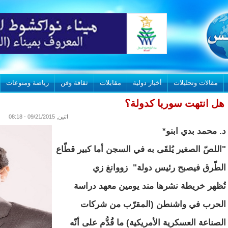
مقالات وتحليلات
أخبار دولية
مقابلات
ثقافة وفن
رياضة ومنوعات
هل انتهت سوريا كدولة؟
اثنين, 09/21/2015 - 08:18
د. محمد بدي ابنو*
"اللصّ الصغير يُلقَى به في السجن أما كبير قطّاع
الطّرق فيصبح رئيس دولة" زووانغ زي
تُظهر خريطة نشرها مند يومين معهد دراسة
الحرب في واشنطن (المقرّب من شركات
الصناعة العسكرية الأمريكية) ما قُدُّم على أنّه