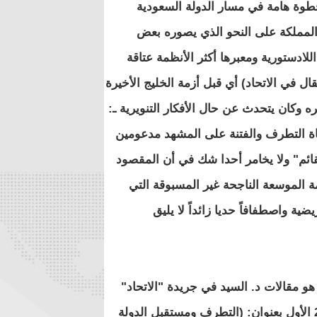
خطوة هامة في مسار الدولة السعودية
اع المملكة على النحو الذي يصوره بعض
 اللادستورية ومعبرها أكثر الأنظمة عتاقة
يحتاج شرحا وتفسيرا، وله أن يبالغ نهاية شهر مايو 2017 (مقال في الاتحاد) أي قبل أزمة الخليج الأخيرة
ه وكان يتحدث عن حال الأفكار التنويرية ـ:
دعاة التطرف والفتنة على المشهد مدعومين
لقائم" ولا يخامر أحدا شك في أن المقصود
 الموسعة الناجحة غير المسبوقة التي
ة واصطفافاً حديا زائداً لا يليق
و مقالات د. السيد في جريدة "الاتحاد"
الإماراتية وأهمها هنا المقالان المنشوران في 19/06 و 28/06 2017 الأول بعنوان: (التطرف ومستقبل الدولة