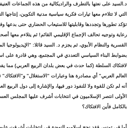
د.السيد على نعتها بالتطرف والراديكالية من هذه الجماعات العنيف
التي لا تتلاءم معها تيارات فكرية سياسية مدنية التكوين، إنتاجها
تؤكد تطورها وتجددها وقابليتها للاستيعاب الحضاري حتى بدعها 
رعاية وتوجيه تحالف الإجماع الإقليمي القائم! ثم يتلاءم معها أص
القسرية والنظام الأبوي، ثم يجزم د. السيد قائلا: "الإيديولوجيا ال
بضوابط البناء السياسي التعددي في المجتمع، وهي قادرة على است
لافتكاك السلطة (كما حدث في بعض بلدان الربيع العربي) مما ي
العالم العربي" أي مصادرة هنا وعبارات "الاستغلال" و"الافتكاك"
أنه لم تكن للقوة ولا للنفوذ دور فيها، والإشارة إلى دول الربي
الأولى انتصر الإسلاميون في انتخابات أشرف عليها المجلس العس
بالكامل فأين الافتكاك؟
أما في تونس فقد نجح إسلاميو النهضة في انتخابات أشرفت عليه