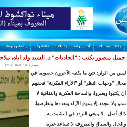
مقالات وتحليلات
أخبار دولية
مقابلات
ثقافة وفن
رياضة ومنوعات
جميل منصور يكتب : "اتحاديات" د. السيد ولد اباه، ملا
سبت, 07/01/2017 - 12:54
ليس من الوارد تتبع ما يكتبه الآخرون خصوصا في
مجال "وجهات النظر" أو "الآراء الفكرية" فحقهم
أن يكتبوا ويعبروا، والساحة الفكرية والثقافية لا
تنمو ولا تتجدد إلا بتنوع الآراء وتعددها وتعارضها،
ذلك أصل ـ لا ينبغي التردد في التشبث به ـ
والحال والسياق والظروف لا تساعد غيره،