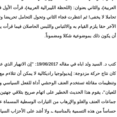
العربية)، والثاني بعنوان: (اللحظة الليبرالية العربية)، قرأت الأ
تحاملا لا يخفى! ثم انتظرت فجاء الثاني وتحول التحامل تحريضا و
الآخر حقا يلزم القيام به والالتباس واللبس الحاصلان فيما قرأت
أن يكون ذلك بموضوعية شكلا ومضموناً.
كتب د. السيد ولد اباه في مقاله 17
كان نتاج حركة مزدوجة: إيديولوجيا راديكالية لا يمكن أن تتلاءم م
وتنظيمات مقاتلة تستخدم العنف الوحشي أداة للفعل السياسي وا
للعيان"، يقوم هذا الحديث الخطير على اتهام صريح بتلاقي جهتين تم
جماعات العنف والغلو والإرهاب من التيارات الوسطية المسماة ع
حساساً من هذه التسمية بالمناسبة ـ، ولا أشد على الأحزاب السيا