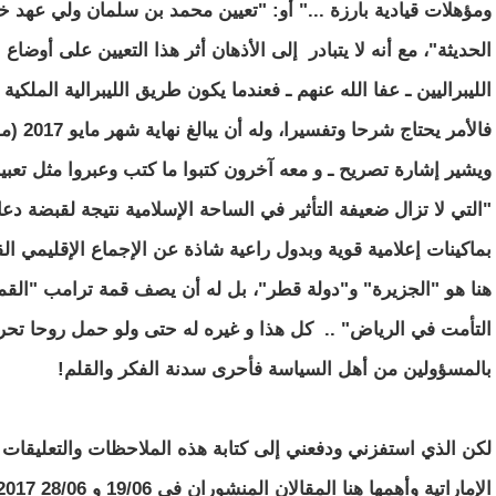
ومؤهلات قيادية بارزة ..." أو: "تعيين محمد بن سلمان ولي عهد 
الحديثة"، مع أنه لا يتبادر إلى الأذهان أثر هذا التعيين على أوض
الليبراليين ـ عفا الله عنهم ـ فعندما يكون طريق الليبرالية الملكية
فالأمر 
ويشير إشارة تصريح ـ و معه آخرون كتبوا ما كتب وعبروا مثل تعبير
"التي لا تزال ضعيفة التأثير في الساحة الإسلامية نتيجة لقبضة 
بماكينات إعلامية قوية وبدول راعية شاذة عن الإجماع الإقليمي ا
هنا هو "الجزيرة" و"دولة قطر"، بل له أن يصف قمة ترامب "القمة
التأمت في الرياض" .. كل هذا و غيره له حتى ولو حمل روحا تحريضي
بالمسؤولين من أهل السياسة فأحرى سدنة الفكر والقلم!
لكن الذي استفزني ودفعني إلى كتابة هذه الملاحظات والتعليقات ه