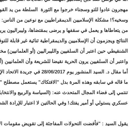
مهجرون عادوا للتو وسجناء خرجوا مع الثورة السلطة من يد القو
وسخيه؟! مشكلة الإسلاميين الديمقراطيين مع نوعين من الناس:
من يتعاطاها و يعمل في سقفها و يرضى بمقتضاها، وليبراليون ي
النتائج ويجزمون أن الإسلاميين والديمقراطية ثنائية غير قابلة للت
الشنقيطي حين اعتبر أن السلفيين والليبراليين (أو العلمانيين) م
واعتبر أن السلفيين يرون الحرية نقيضا للشريعة وأن العلمانيين (أو 
أما مقال د. السيد المنشور يوم /2017
ما قاله في سابقه وهذه المرة بدل "الافتكاك" يستعمل مصطلح "
تنتمي إلى فضاء المجال المتحدث عنه: (السياسة والربيع والانتخا
عسكري يستولي أو أمير يفتك! وفي الحالتين لا اعتبار للإرادة الشع
يقول السيد : "فأفضت التحولات المفاجئة إلى تقويض مقومات الا