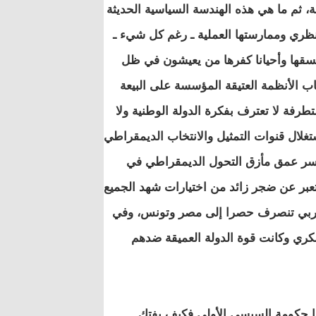
ة، ثم ما هي هذه الهندسة السياسية الحديثة
 النظري وممارستها العملية ـ رغم كل شيء ـ
وفسقها وأحيانا كفرها من يعيشون في ظل
حاب الأنظمة العتيقة المؤسسة على البيعة
متطرفة لا تعترف بفكرة الدولة الوطنية ولا
غلال قنوات التمثيل والانتخاب الديمقراطي
فسر عمق مأزق التحول الديمقراطي في
 تعبر عن ضجر زائد من اختيارات شهد الجميع
ع العربي تنصرف حصرا إلى مصر وتونس، وفي
كري وكانت قوة الدولة العميقة ضدهم
ا حكومة السبسي الأولى فكيف يفتك