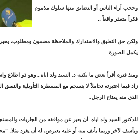
وحجب آراء الناس أو التضايق منها سلوك مذموم
فكراً متعذر واقعاً ..
ولكن حق التعليق والاستدارك والملاحظة مضمون ومطلوب، يحيي 
يكمل الصورة..
ومنذ فترة أقرأ بعض ما يكتبه د. السيد ولد اباه ـ وهو ذو اطلاع و
زاد فيما اعتبرته تحاملاً لا ينسجم مع المسطرة التأويلية والنسق ا
الذي منه يمتاح الرجل..
للدكتور السيد ولد اباه أن يعبر عن مواقفه من الجاريات والمستج
ويأسف لآخر وربما يأنف منه أو عليه يعترض، له أن يغرد مثلا: "مح