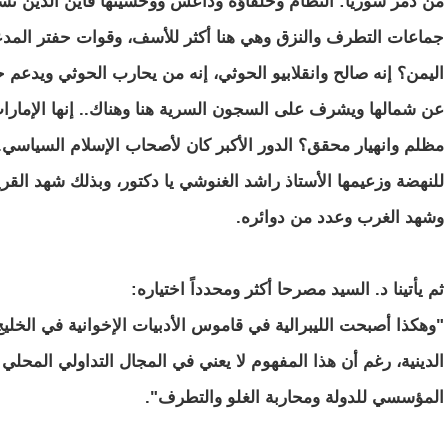
من دمر سوريا: النظام وحلفاؤه وداعش ووحشيتها فأين الذين تشير
جماعات التطرف والنزق وهي هنا أكثر للأسف، وقوات حفتر المدع
اليمن؟ إنه صالح وانقلابيو الحوثي، إنه من يحارب الحوثي ويدعم
عن شمالها ويشرف على السجون السرية هنا وهناك.. إنها الإمار
مظلم وانهيار محقق؟ الدور الأكبر كان لأصحاب الإسلام السياسي..
للنهضة وزعيمها الأستاذ راشد الغنوشي يا دكتور، وبذلك شهد الق
وشهد الغرب وعدد من دوائره.
ثم يأتينا د. السيد مصرحا أكثر ومحدداً اختياره:
"وهكذا أصبحت الليبرالية في قاموس الأدبيات الإخوانية في الخليج
الدينية، رغم أن هذا المفهوم لا يعني في المجال التداولي المحلي 
المؤسسي للدولة ومحاربة الغلو والتطرف".