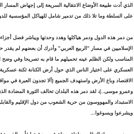
الذي أدت طبيعة الأوضاع الانتقالية السريعة إلى إجهاض المسار ال
على السلطة وما تلا ذلك من تدمير شامل للهياكل المؤسسية للدولة 
من دمر هذه الدول ودمر هياكلها وهدد وحدتها ويباشر فصل أجزاء 
الإسلاميين في مسار "الربيع العربي" وأدرك أن بعضهم لم يقدر 
المناسب ولكن الظلم عينه تحميلهم ما قام به تصريحا وفي وضح الن
العسكري على اختيار الناس الذي حول أرض الكنانة ثكنة عسكر
الاقتصاد وباع الأرض واستهدف الجميع (ألا تجدون العبرة في موا
وعمرو موسى..)، لقد دمر هذه البلدان تحالف الثورة المضادة الذي
الاستبداد والمهووسون من حرية الشعوب من دول الإقليم والقابلو
ويشرعوا ويسوغوا...