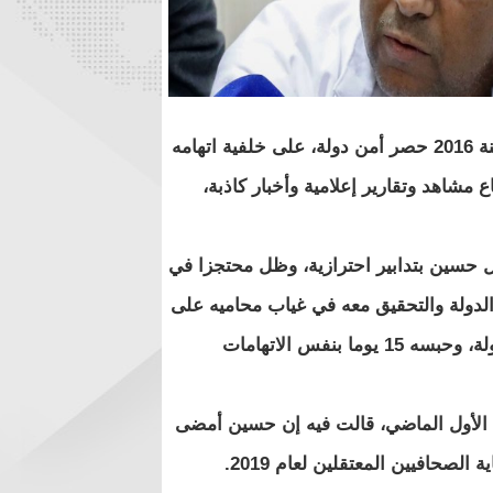
الدولة التي قررت حبسه احتياطيا على ذمة القضية رقم 1152 لسنة 2016 حصر أمن دولة، على خلفية اتهامه
 مشاهد وتقارير إعلامية وأخبار كاذبة،
ة إخلاء سبيل حسين بتدابير احترازية، وظل محتجزا في
الدولة والتحقيق معه في غياب محاميه على
ذمة قضية جديدة، هي القضية رقم 1395 لسنة 2018 حصر أمن دولة، وحبسه 15 يوما بنفس الاتهامات
ن الأول الماضي، قالت فيه إن حسين أمضى
صحافيين المعتقلين لعام 2019.