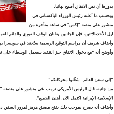
بدورها أن نص الاتفاق أصبح نهائيا.
وبحسب ما أعلنه رئيس الوزراء الباكستاني في
منشور على منصة "إكس" في ساعة متأخرة من
ليل الأحد-الاثنين، فإن الجانبين يعلنان الوقف الفوري والدائم للع
وأضاف شريف أن مراسم التوقيع الرسمية ستُعقد في سويسرا يوم الجمعة 19 يو
وأوضح أنه "مع دخول الاتفاق حيز التنفيذ سيعمل الوسطاء على ت
"إلى سفن العالم.. شغّلوا محركاتكم"
من جانبه، قال الرئيس الأمريكي ترمب -في منشور على منصته "ت
الإسلامية الإيرانية اكتمل الآن. أهنئ الجميع".
وأضاف أنه يصرح بموجب ذلك بفتح مضيق هرمز لمرور السفن دون