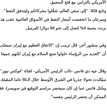
الأمريكي بالتزامن مع فتح المضيق.
وتابع قائلا: "إلى سفن العالم، شغّلوا محركاتكم وليتدفق النفط".
وسرعان ما انخفضت أسعار النفط في الأسواق العالمية عقب هذا ال
برنت بنسبة 4% لتصل إلى نحو 84 دولارا للبرميل.
وفي منشور آخر، قال ترمب إن "الاتفاق العظيم مع إيران سيجلب 
أن "العديد من الرؤساء حاولوا صنع السلام مع إيران لكنهم جميعا
وقال جيه دي فانس -نائب الرئيس الأمريكي- لقناة "فوكس نيوز" إنه إ
سيُحْدث تحولا جذريا في الشرق الأوسط خلال الـ50 عاما المقبلة.
وسُئل فانس عما إن كان سيحضر مراسم التوقيع في سويسرا، فقا
الممكن أن يحضر الرئيس بنفسه".