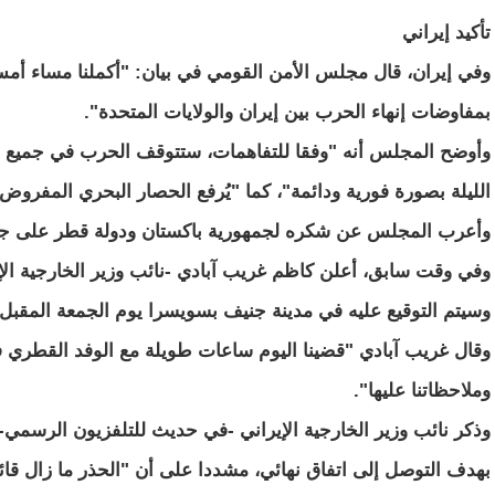
تأكيد إيراني
وفي إيران، قال مجلس الأمن القومي في بيان: "أكملنا مساء أمس 
بمفاوضات إنهاء الحرب بين إيران والولايات المتحدة".
وأوضح المجلس أنه "وفقا للتفاهمات، ستتوقف الحرب في جميع الج
الليلة بصورة فورية ودائمة"، كما "يُرفع الحصار البحري المفرو
وأعرب المجلس عن شكره لجمهورية باكستان ودولة قطر على جهود
وفي وقت سابق، أعلن كاظم غريب آبادي -نائب وزير الخارجية الإير
وسيتم التوقيع عليه في مدينة جنيف بسويسرا يوم الجمعة المقبل.
وقال غريب آبادي "قضينا اليوم ساعات طويلة مع الوفد القطري
وملاحظاتنا عليها".
بهدف التوصل إلى اتفاق نهائي، مشددا على أن "الحذر ما زال قائما